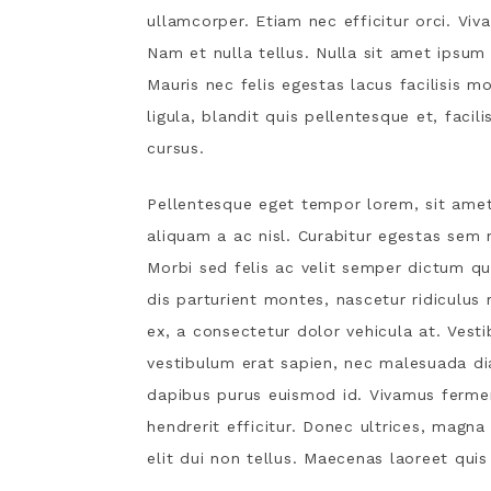
ullamcorper. Etiam nec efficitur orci. V
Nam et nulla tellus. Nulla sit amet ipsum 
Mauris nec felis egestas lacus facilisis m
ligula, blandit quis pellentesque et, facil
cursus.
Pellentesque eget tempor lorem, sit amet
aliquam a ac nisl. Curabitur egestas sem 
Morbi sed felis ac velit semper dictum qu
dis parturient montes, nascetur ridiculus m
ex, a consectetur dolor vehicula at. Vesti
vestibulum erat sapien, nec malesuada diam 
dapibus purus euismod id. Vivamus fermen
hendrerit efficitur. Donec ultrices, magna
elit dui non tellus. Maecenas laoreet quis 