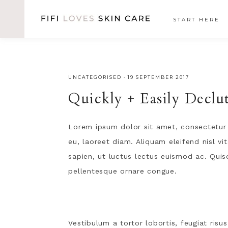
START HERE
UNCATEGORISED
·
19 SEPTEMBER 2017
Quickly + Easily Decl
Lorem ipsum dolor sit amet, consectetur a
eu, laoreet diam. Aliquam eleifend nisl v
sapien, ut luctus lectus euismod ac. Quisq
pellentesque ornare congue.
Vestibulum a tortor lobortis, feugiat risu