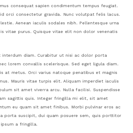
ivamus consequat sapien condimentum tempus feugiat.
id orci consectetur gravida. Nunc volutpat felis lacus.
olestie. Aenean iaculis sodales nibh. Pellentesque urna
isis vitae purus. Quisque vitae elit non dolor venenatis
 interdum diam. Curabitur ut nisi ac dolor porta
nec lorem convallis scelerisque. Sed eget ligula diam.
is at metus. Orci varius natoque penatibus et magnis
us. Mauris vitae turpis elit. Aliquam imperdiet iaculis
bulum sit amet viverra arcu. Nulla facilisi. Suspendisse
sagittis quis. Integer fringilla mi elit, sit amet
tum eu quam sit amet finibus. Morbi pulvinar eros ac
 a porta suscipit, dui quam posuere sem, quis porttitor
ipsum a fringilla.