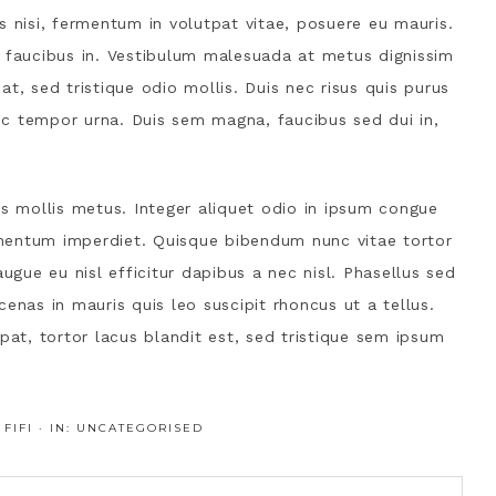
s nisi, fermentum in volutpat vitae, posuere eu mauris.
lus faucibus in. Vestibulum malesuada at metus dignissim
t, sed tristique odio mollis. Duis nec risus quis purus
 nec tempor urna. Duis sem magna, faucibus sed dui in,
us mollis metus. Integer aliquet odio in ipsum congue
mentum imperdiet. Quisque bibendum nunc vitae tortor
augue eu nisl efficitur dapibus a nec nisl. Phasellus sed
enas in mauris quis leo suscipit rhoncus ut a tellus.
t, tortor lacus blandit est, sed tristique sem ipsum
:
FIFI
·
IN:
UNCATEGORISED