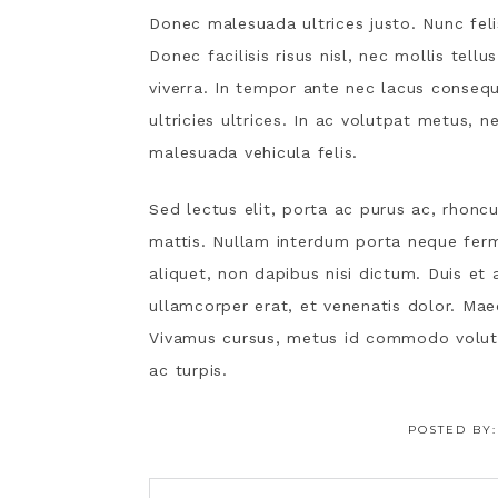
Donec malesuada ultrices justo. Nunc feli
Donec facilisis risus nisl, nec mollis tel
viverra. In tempor ante nec lacus consequa
ultricies ultrices. In ac volutpat metus,
malesuada vehicula felis.
Sed lectus elit, porta ac purus ac, rhonc
mattis. Nullam interdum porta neque fer
aliquet, non dapibus nisi dictum. Duis et 
ullamcorper erat, et venenatis dolor. Maec
Vivamus cursus, metus id commodo volutpa
ac turpis.
POSTED BY