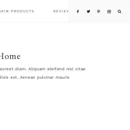
SKIN PRODUCTS
REVIEWS
SHOP
 Home
aoreet diam. Aliquam eleifend nisl vitae
isis est. Aenean pulvinar mauris