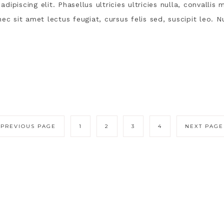
ipiscing elit. Phasellus ultricies ultricies nulla, convalli
c sit amet lectus feugiat, cursus felis sed, suscipit leo. Nu
 PREVIOUS PAGE
1
2
3
4
NEXT PAGE