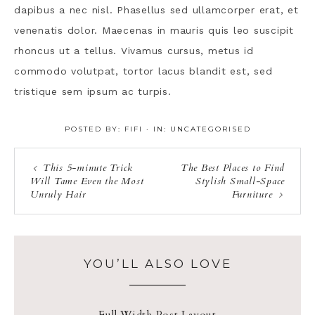
dapibus a nec nisl. Phasellus sed ullamcorper erat, et
venenatis dolor. Maecenas in mauris quis leo suscipit
rhoncus ut a tellus. Vivamus cursus, metus id
commodo volutpat, tortor lacus blandit est, sed
tristique sem ipsum ac turpis.
POSTED BY:
FIFI
·
IN:
UNCATEGORISED
This 5-minute Trick
The Best Places to Find
Will Tame Even the Most
Stylish Small-Space
Unruly Hair
Furniture
YOU’LL ALSO LOVE
Full Width Post Layout